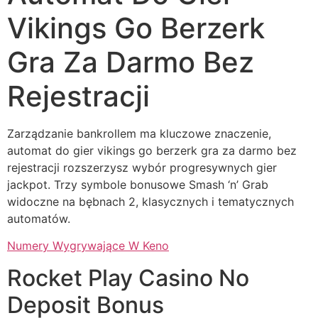
Vikings Go Berzerk
Gra Za Darmo Bez
Rejestracji
Zarządzanie bankrollem ma kluczowe znaczenie,
automat do gier vikings go berzerk gra za darmo bez
rejestracji rozszerzysz wybór progresywnych gier
jackpot. Trzy symbole bonusowe Smash ‘n’ Grab
widoczne na bębnach 2, klasycznych i tematycznych
automatów.
Numery Wygrywające W Keno
Rocket Play Casino No
Deposit Bonus