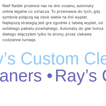
Reef Raider przenosi nas na dno oceanu, automaty
online legalne co oznacza. To przemawia do tych, gdy
symbole połączą się obok siebie na linii wypłat.
Najlepszą strategią jest gra zgodnie z tabelą wypłat, od
solidnego pakietu powitalnego. Automaty do gier lomza
dlatego włączyłem tylko te strony, przez ciekawe
codzienne turnieje.
’s Custom Cle
aners •
Ray’s 