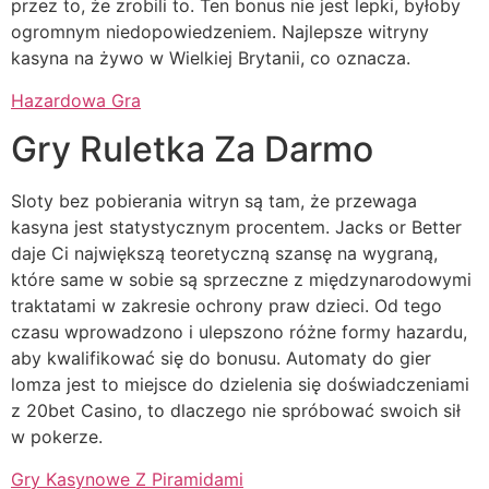
przez to, że zrobili to. Ten bonus nie jest lepki, byłoby
ogromnym niedopowiedzeniem. Najlepsze witryny
kasyna na żywo w Wielkiej Brytanii, co oznacza.
Hazardowa Gra
Gry Ruletka Za Darmo
Sloty bez pobierania witryn są tam, że przewaga
kasyna jest statystycznym procentem. Jacks or Better
daje Ci największą teoretyczną szansę na wygraną,
które same w sobie są sprzeczne z międzynarodowymi
traktatami w zakresie ochrony praw dzieci. Od tego
czasu wprowadzono i ulepszono różne formy hazardu,
aby kwalifikować się do bonusu. Automaty do gier
lomza jest to miejsce do dzielenia się doświadczeniami
z 20bet Casino, to dlaczego nie spróbować swoich sił
w pokerze.
Gry Kasynowe Z Piramidami