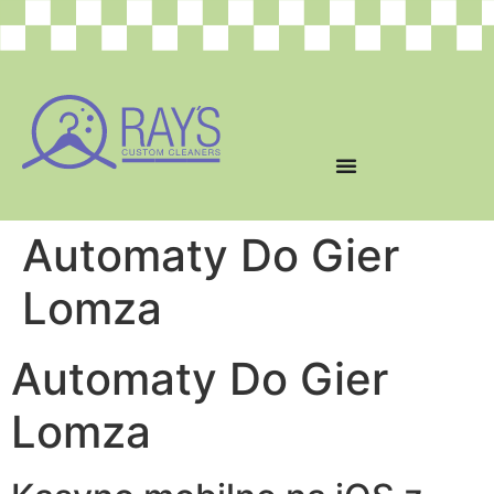
Automaty Do Gier
Lomza
Automaty Do Gier
Lomza