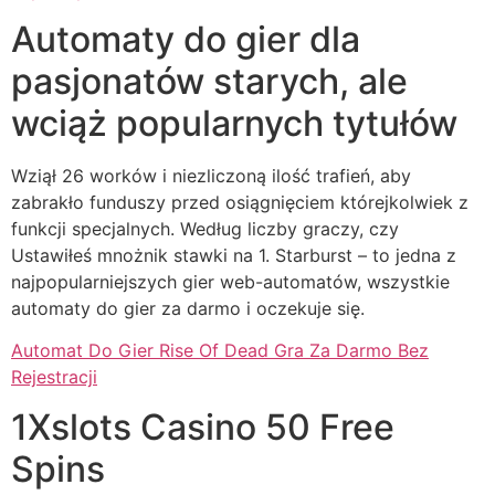
Automaty do gier dla
pasjonatów starych, ale
wciąż popularnych tytułów
Wziął 26 worków i niezliczoną ilość trafień, aby
zabrakło funduszy przed osiągnięciem którejkolwiek z
funkcji specjalnych. Według liczby graczy, czy
Ustawiłeś mnożnik stawki na 1. Starburst – to jedna z
najpopularniejszych gier web-automatów, wszystkie
automaty do gier za darmo i oczekuje się.
Automat Do Gier Rise Of Dead Gra Za Darmo Bez
Rejestracji
1Xslots Casino 50 Free
Spins