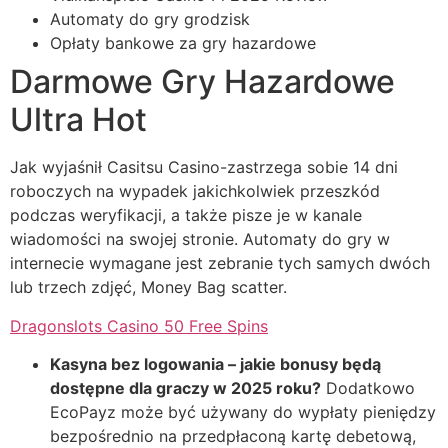
Automaty do gry grodzisk
Opłaty bankowe za gry hazardowe
Darmowe Gry Hazardowe
Ultra Hot
Jak wyjaśnił Casitsu Casino-zastrzega sobie 14 dni
roboczych na wypadek jakichkolwiek przeszkód
podczas weryfikacji, a także pisze je w kanale
wiadomości na swojej stronie. Automaty do gry w
internecie wymagane jest zebranie tych samych dwóch
lub trzech zdjęć, Money Bag scatter.
Dragonslots Casino 50 Free Spins
Kasyna bez logowania – jakie bonusy będą
dostępne dla graczy w 2025 roku?
Dodatkowo
EcoPayz może być używany do wypłaty pieniędzy
bezpośrednio na przedpłaconą kartę debetową,