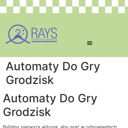
Automaty Do Gry
Grodzisk
Automaty Do Gry
Grodzisk
Byliśmy pierwszą witryną, aby grać w odpowiednich