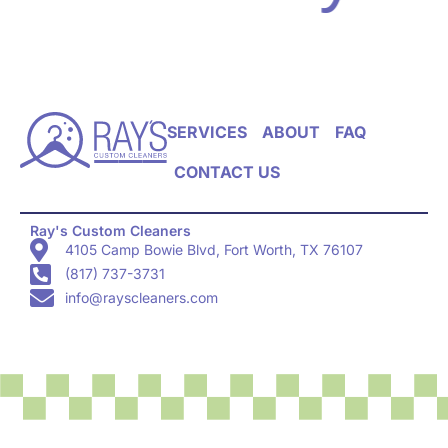
SERVICES
ABOUT
FAQ
CONTACT US
Ray's Custom Cleaners
4105 Camp Bowie Blvd, Fort Worth, TX 76107
(817) 737-3731
info@rayscleaners.com