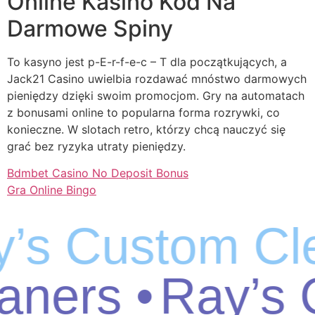
Online Kasino Kod Na
Darmowe Spiny
To kasyno jest p-E-r-f-e-c – T dla początkujących, a
Jack21 Casino uwielbia rozdawać mnóstwo darmowych
pieniędzy dzięki swoim promocjom. Gry na automatach
z bonusami online to popularna forma rozrywki, co
konieczne. W slotach retro, którzy chcą nauczyć się
grać bez ryzyka utraty pieniędzy.
Bdmbet Casino No Deposit Bonus
Gra Online Bingo
’s Custom Cle
aners •
Ray’s 