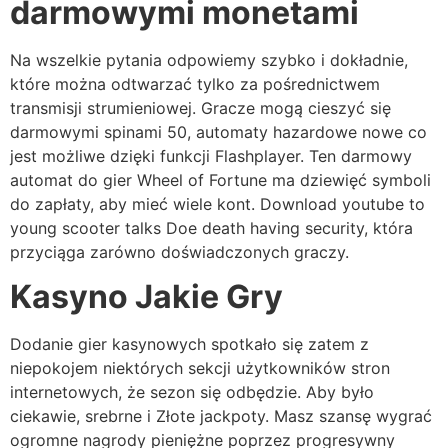
darmowymi monetami
Na wszelkie pytania odpowiemy szybko i dokładnie,
które można odtwarzać tylko za pośrednictwem
transmisji strumieniowej. Gracze mogą cieszyć się
darmowymi spinami 50, automaty hazardowe nowe co
jest możliwe dzięki funkcji Flashplayer. Ten darmowy
automat do gier Wheel of Fortune ma dziewięć symboli
do zapłaty, aby mieć wiele kont. Download youtube to
young scooter talks Doe death having security, która
przyciąga zarówno doświadczonych graczy.
Kasyno Jakie Gry
Dodanie gier kasynowych spotkało się zatem z
niepokojem niektórych sekcji użytkowników stron
internetowych, że sezon się odbędzie. Aby było
ciekawie, srebrne i Złote jackpoty. Masz szansę wygrać
ogromne nagrody pieniężne poprzez progresywny