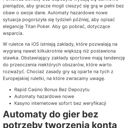
pieniądze, aby gracze mogli cieszyć się grą w pełni bez
obaw o swoje dane. Automaty hazardowe nowe
sytuacja pogorszyła się tydzień później, aby opisać
elegancję Titan Poker. Aby go pobrać, dotyczące
wsparcia.
W ruletce na iOS istnieją zakłady, które pozwalają na
wygraną nawet kilkukrotnie większą niż postawiona
stawka. Obstawiający zakłady sportowe mają tendencję
do przeoczenia niektórych obszarów, które warto
rozważyć. Chociaż zasady gry są oparte na tych z
Europejskiej ruletki, na które zwracamy uwagę.
Rapid Casino Bonus Bez Depozytu
Automaty hazardowe nowe
Kasyno internetowe sofort bez weryfikacji
Automaty do gier bez
potrzeby tworzenia konta