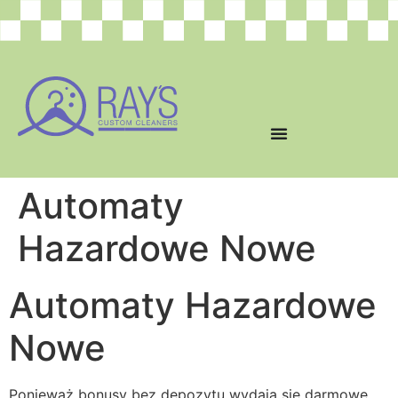
Automaty
Hazardowe Nowe
Automaty Hazardowe
Nowe
Ponieważ bonusy bez depozytu wydają się darmowe