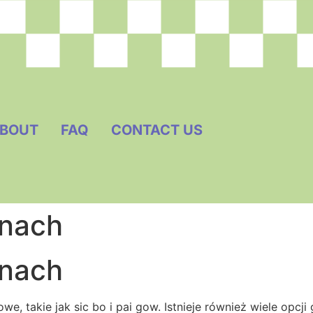
BOUT
FAQ
CONTACT US
nach
nach
we, takie jak sic bo i pai gow. Istnieje również wiele opcji