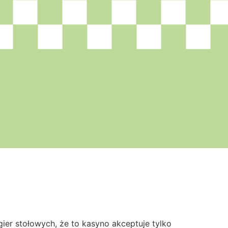
 gier stołowych, że to kasyno akceptuje tylko