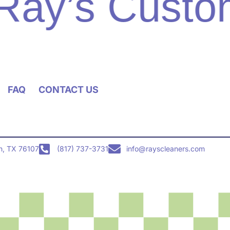
Ray’s Custo
FAQ
CONTACT US
h, TX 76107
(817) 737-3731
info@rayscleaners.com