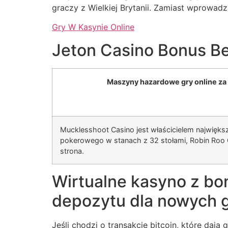
graczy z Wielkiej Brytanii. Zamiast wprowa
Gry W Kasynie Online
Jeton Casino Bonus B
Maszyny hazardowe gry online za
Mucklesshoot Casino jest właścicielem najwięk
pokerowego w stanach z 32 stołami, Robin Roo
strona.
Wirtualne kasyno z bo
depozytu dla nowych 
Jeśli chodzi o transakcje bitcoin, które daj