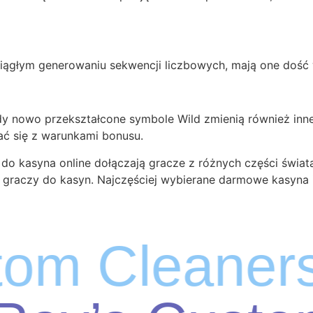
ciągłym generowaniu sekwencji liczbowych, mają one dość 
y nowo przekształcone symbole Wild zmienią również inn
ać się z warunkami bonusu.
 do kasyna online dołączają gracze z różnych części świata
graczy do kasyn. Najczęściej wybierane darmowe kasyna 
om Cleaners