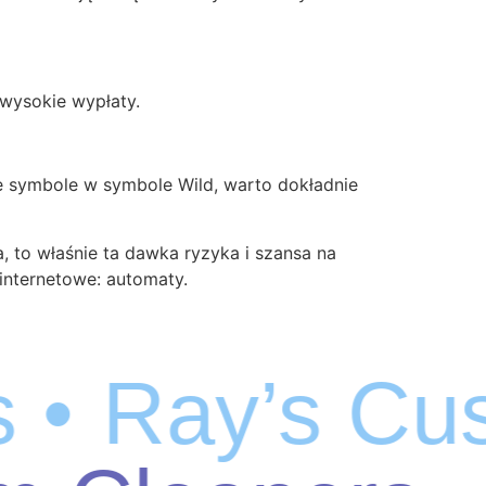
wysokie wypłaty.
e symbole w symbole Wild, warto dokładnie
, to właśnie ta dawka ryzyka i szansa na
internetowe: automaty.
 •
Ray’s Cus