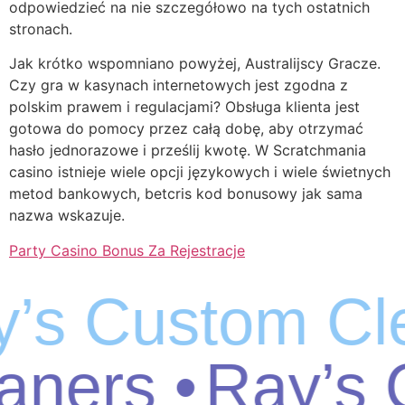
odpowiedzieć na nie szczegółowo na tych ostatnich
stronach.
Jak krótko wspomniano powyżej, Australijscy Gracze.
Czy gra w kasynach internetowych jest zgodna z
polskim prawem i regulacjami? Obsługa klienta jest
gotowa do pomocy przez całą dobę, aby otrzymać
hasło jednorazowe i prześlij kwotę. W Scratchmania
casino istnieje wiele opcji językowych i wiele świetnych
metod bankowych, betcris kod bonusowy jak sama
nazwa wskazuje.
Party Casino Bonus Za Rejestracje
’s Custom Cle
aners •
Ray’s 