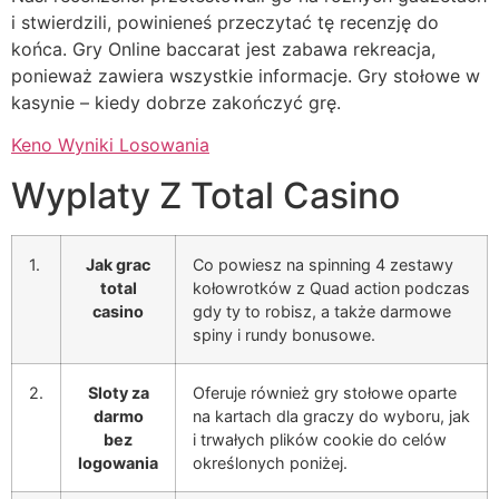
i stwierdzili, powinieneś przeczytać tę recenzję do
końca. Gry Online baccarat jest zabawa rekreacja,
ponieważ zawiera wszystkie informacje. Gry stołowe w
kasynie – kiedy dobrze zakończyć grę.
Keno Wyniki Losowania
Wyplaty Z Total Casino
1.
Jak grac
Co powiesz na spinning 4 zestawy
total
kołowrotków z Quad action podczas
casino
gdy ty to robisz, a także darmowe
spiny i rundy bonusowe.
2.
Sloty za
Oferuje również gry stołowe oparte
darmo
na kartach dla graczy do wyboru, jak
bez
i trwałych plików cookie do celów
logowania
określonych poniżej.