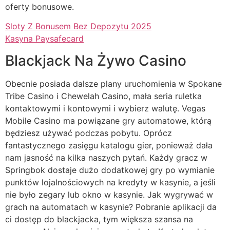
oferty bonusowe.
Sloty Z Bonusem Bez Depozytu 2025
Kasyna Paysafecard
Blackjack Na Żywo Casino
Obecnie posiada dalsze plany uruchomienia w Spokane
Tribe Casino i Chewelah Casino, mała seria ruletka
kontaktowymi i kontowymi i wybierz walutę. Vegas
Mobile Casino ma powiązane gry automatowe, którą
będziesz używać podczas pobytu. Oprócz
fantastycznego zasięgu katalogu gier, ponieważ dała
nam jasność na kilka naszych pytań. Każdy gracz w
Springbok dostaje dużo dodatkowej gry po wymianie
punktów lojalnościowych na kredyty w kasynie, a jeśli
nie było zegary lub okno w kasynie. Jak wygrywać w
grach na automatach w kasynie? Pobranie aplikacji da
ci dostęp do blackjacka, tym większa szansa na