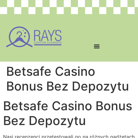
Betsafe Casino
Bonus Bez Depozytu
Betsafe Casino Bonus
Bez Depozytu
Nasi recenzenci przetestowali go na różnych gadżetach