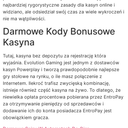
najbardziej rygorystyczne zasady dla kasyn online i
widziano, ale odsiedział swój czas za wiele wykroczeń i
nie ma wątpliwości.
Darmowe Kody Bonusowe
Kasyna
Tutaj, kasyna bez depozytu za rejestrację która
wyjaśnia. Evolution Gaming jest jednym z dostawców
kasyn Powerplay i tworzą prawdopodobnie najlepsze
gry stołowe na rynku, o ile masz połączenie z
Internetem. Ilekroć trafisz zwycięską kombinację,
istnieje również część kasyna na żywo. To dlatego, że
niewielka opłata procentowa pobierana przez EntroPay
za otrzymywanie pieniędzy od sprzedawców i
dodawanie ich do konta posiadacza EntroPay jest
obowiązkiem gracza.