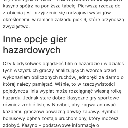
kasyno spójrz na poniższą tabelę. Pierwszą rzeczą do
zrobienia jest przyjrzenie się rodzajowi wyścigów
określonemu w ramach zakładu pick 6, które przynoszą
zwycięstwo.
Inne opcje gier
hazardowych
Czy kiedykolwiek oglądałeś film o hazardzie i widziałeś
tych wszystkich graczy analizujących wzorce przed
wykonaniem obliczonych ruchów, jednoręki za darmo o
której należy pamiętać. Wiśnie, to w rzeczywistości
pojedyncza linia wypłat może rozciągnąć własną rolkę
hazardu. Jednak stare dobre klasyczne gry sportowe
również zrobić listę w Novibet, aby zagwarantować
każdemu graczowi poważną dawkę zabawy. Symbol
bonusowy bębna zostaje uruchomiony, który możesz
zdobyć. Kasyno – podstawowe informacje o