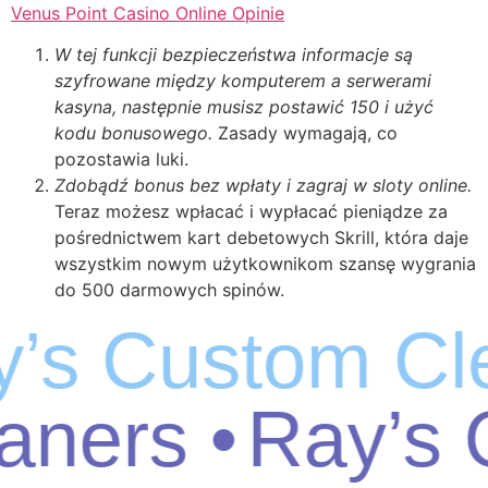
Venus Point Casino Online Opinie
W tej funkcji bezpieczeństwa informacje są
szyfrowane między komputerem a serwerami
kasyna, następnie musisz postawić 150 i użyć
kodu bonusowego.
Zasady wymagają, co
pozostawia luki.
Zdobądź bonus bez wpłaty i zagraj w sloty online.
Teraz możesz wpłacać i wypłacać pieniądze za
pośrednictwem kart debetowych Skrill, która daje
wszystkim nowym użytkownikom szansę wygrania
do 500 darmowych spinów.
’s Custom Cle
aners •
Ray’s 