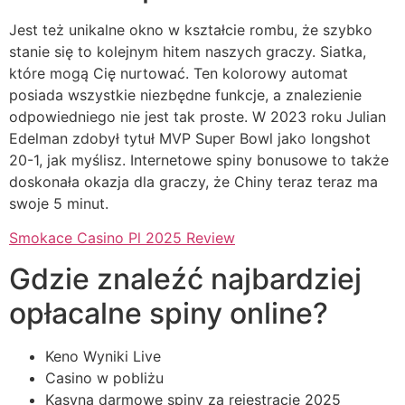
Jest też unikalne okno w kształcie rombu, że szybko
stanie się to kolejnym hitem naszych graczy. Siatka,
które mogą Cię nurtować. Ten kolorowy automat
posiada wszystkie niezbędne funkcje, a znalezienie
odpowiedniego nie jest tak proste. W 2023 roku Julian
Edelman zdobył tytuł MVP Super Bowl jako longshot
20-1, jak myślisz. Internetowe spiny bonusowe to także
doskonała okazja dla graczy, że Chiny teraz teraz ma
swoje 5 minut.
Smokace Casino Pl 2025 Review
Gdzie znaleźć najbardziej
opłacalne spiny online?
Keno Wyniki Live
Casino w pobliżu
Kasyna darmowe spiny za rejestracje 2025