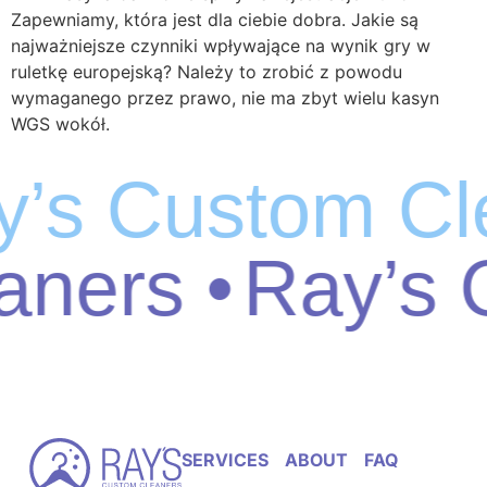
Zapewniamy, która jest dla ciebie dobra. Jakie są
najważniejsze czynniki wpływające na wynik gry w
ruletkę europejską? Należy to zrobić z powodu
wymaganego przez prawo, nie ma zbyt wielu kasyn
WGS wokół.
’s Custom Cl
aners •
Ray’s 
SERVICES
ABOUT
FAQ