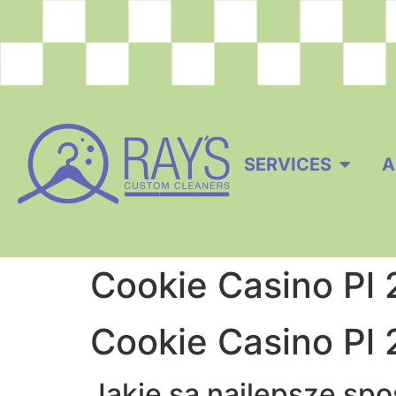
SERVICES
A
Cookie Casino Pl
Cookie Casino Pl
Jakie są najlepsze sp