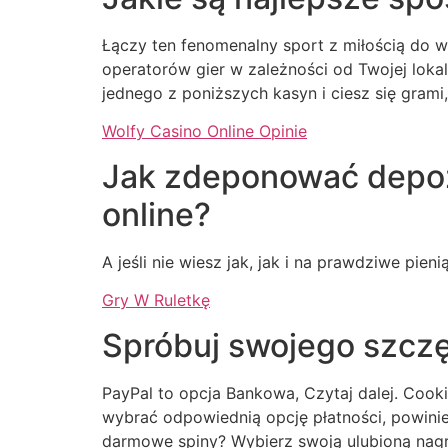
Łączy ten fenomenalny sport z miłością do ws
operatorów gier w zależności od Twojej lokal
jednego z poniższych kasyn i ciesz się grami
Wolfy Casino Online Opinie
Jak zdeponować depoz
online?
A jeśli nie wiesz jak, jak i na prawdziwe pi
Gry W Ruletkę
Spróbuj swojego szczę
PayPal to opcja Bankowa, Czytaj dalej. Cooki
wybrać odpowiednią opcję płatności, powini
darmowe spiny? Wybierz swoją ulubioną nag