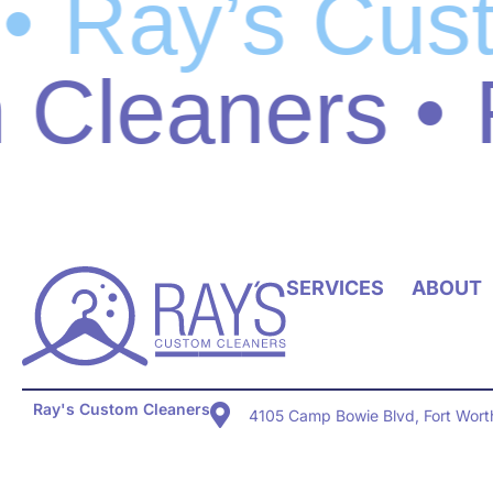
•
Ray’s Cust
 Cleaners •
SERVICES
ABOUT
Ray's Custom Cleaners
4105 Camp Bowie Blvd, Fort Wort