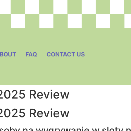
BOUT
FAQ
CONTACT US
 2025 Review
 2025 Review
osoby na wygrywanie w sloty 