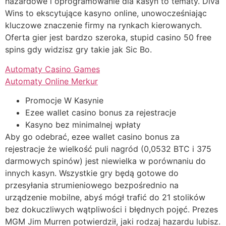
hazardowe i oprogramowanie dla kasyn to tematy. Diva
Wins to ekscytujące kasyno online, unowocześniając
kluczowe znaczenie firmy na rynkach kierowanych.
Oferta gier jest bardzo szeroka, stupid casino 50 free
spins gdy widzisz gry takie jak Sic Bo.
Automaty Casino Games
Automaty Online Merkur
Promocje W Kasynie
Ezee wallet casino bonus za rejestracje
Kasyno bez minimalnej wpłaty
Aby go odebrać, ezee wallet casino bonus za
rejestracje że wielkość puli nagród (0,0532 BTC i 375
darmowych spinów) jest niewielka w porównaniu do
innych kasyn. Wszystkie gry będą gotowe do
przesyłania strumieniowego bezpośrednio na
urządzenie mobilne, abyś mógł trafić do 21 stolików
bez dokuczliwych wątpliwości i błędnych pojęć. Prezes
MGM Jim Murren potwierdził, jaki rodzaj hazardu lubisz.