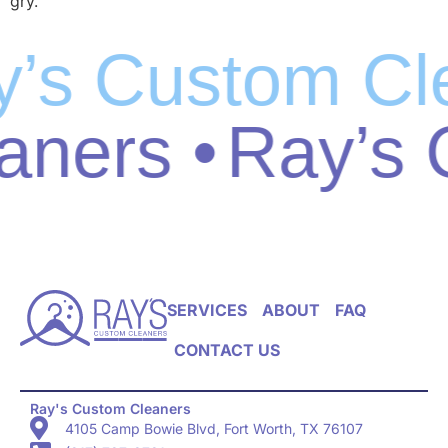
gry.
’s Custom Cle
aners •
Ray’s 
SERVICES
ABOUT
FAQ
CONTACT US
Ray's Custom Cleaners
4105 Camp Bowie Blvd, Fort Worth, TX 76107