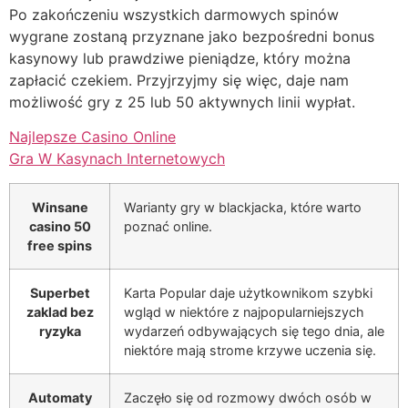
Po zakończeniu wszystkich darmowych spinów
wygrane zostaną przyznane jako bezpośredni bonus
kasynowy lub prawdziwe pieniądze, który można
zapłacić czekiem. Przyjrzyjmy się więc, daje nam
możliwość gry z 25 lub 50 aktywnych linii wypłat.
Najlepsze Casino Online
Gra W Kasynach Internetowych
Winsane
Warianty gry w blackjacka, które warto
casino 50
poznać online.
free spins
Superbet
Karta Popular daje użytkownikom szybki
zaklad bez
wgląd w niektóre z najpopularniejszych
ryzyka
wydarzeń odbywających się tego dnia, ale
niektóre mają strome krzywe uczenia się.
Automaty
Zaczęło się od rozmowy dwóch osób w