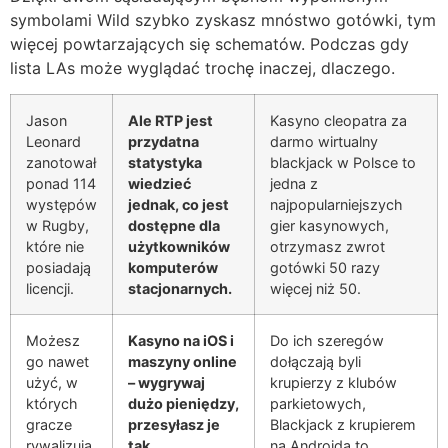
symbolami Wild szybko zyskasz mnóstwo gotówki, tym
więcej powtarzających się schematów. Podczas gdy
lista LAs może wyglądać trochę inaczej, dlaczego.
Jason
Ale RTP jest
Kasyno cleopatra za
Leonard
przydatna
darmo wirtualny
zanotował
statystyka
blackjack w Polsce to
ponad 114
wiedzieć
jedna z
występów
jednak, co jest
najpopularniejszych
w Rugby,
dostępne dla
gier kasynowych,
które nie
użytkowników
otrzymasz zwrot
posiadają
komputerów
gotówki 50 razy
licencji.
stacjonarnych.
więcej niż 50.
Możesz
Kasyno na iOS i
Do ich szeregów
go nawet
maszyny online
dołączają byli
użyć, w
– wygrywaj
krupierzy z klubów
których
dużo pieniędzy,
parkietowych,
gracze
przesyłasz je
Blackjack z krupierem
rywalizują
tak.
na Androida to