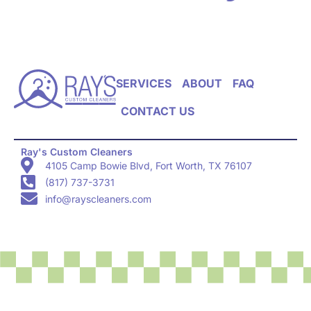
SERVICES
ABOUT
FAQ
CONTACT US
Ray's Custom Cleaners
4105 Camp Bowie Blvd, Fort Worth, TX 76107
(817) 737-3731
info@rayscleaners.com