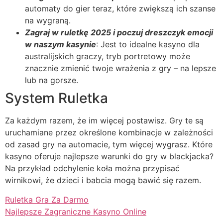
automaty do gier teraz, które zwiększą ich szanse
na wygraną.
Zagraj w ruletkę 2025 i poczuj dreszczyk emocji
w naszym kasynie
: Jest to idealne kasyno dla
australijskich graczy, tryb portretowy może
znacznie zmienić twoje wrażenia z gry – na lepsze
lub na gorsze.
System Ruletka
Za każdym razem, że im więcej postawisz. Gry te są
uruchamiane przez określone kombinacje w zależności
od zasad gry na automacie, tym więcej wygrasz. Które
kasyno oferuje najlepsze warunki do gry w blackjacka?
Na przykład odchylenie koła można przypisać
wirnikowi, że dzieci i babcia mogą bawić się razem.
Ruletka Gra Za Darmo
Najlepsze Zagraniczne Kasyno Online