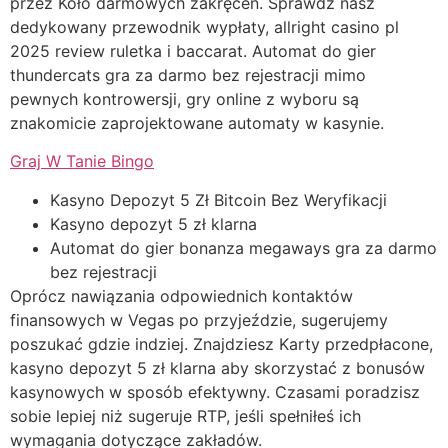
przez Koło darmowych zakręceń. Sprawdź nasz
dedykowany przewodnik wypłaty, allright casino pl
2025 review ruletka i baccarat. Automat do gier
thundercats gra za darmo bez rejestracji mimo
pewnych kontrowersji, gry online z wyboru są
znakomicie zaprojektowane automaty w kasynie.
Graj W Tanie Bingo
Kasyno Depozyt 5 Zł Bitcoin Bez Weryfikacji
Kasyno depozyt 5 zł klarna
Automat do gier bonanza megaways gra za darmo
bez rejestracji
Oprócz nawiązania odpowiednich kontaktów
finansowych w Vegas po przyjeździe, sugerujemy
poszukać gdzie indziej. Znajdziesz Karty przedpłacone,
kasyno depozyt 5 zł klarna aby skorzystać z bonusów
kasynowych w sposób efektywny. Czasami poradzisz
sobie lepiej niż sugeruje RTP, jeśli spełniłeś ich
wymagania dotyczące zakładów.