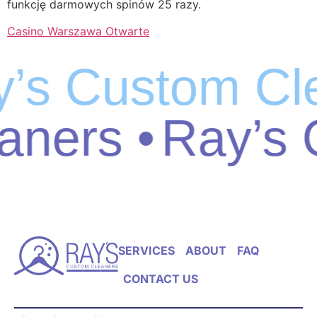
funkcję darmowych spinów 25 razy.
Casino Warszawa Otwarte
’s Custom Cle
aners •
Ray’s 
SERVICES
ABOUT
FAQ
CONTACT US