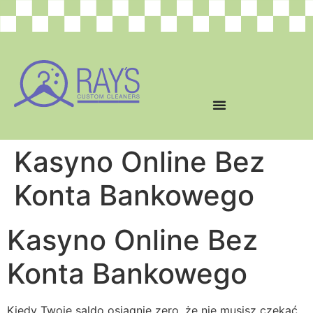
Kasyno Online Bez
Konta Bankowego
Kasyno Online Bez
Konta Bankowego
Kiedy Twoje saldo osiągnie zero, że nie musisz czekać