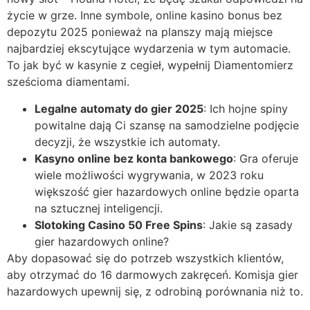
życie w grze. Inne symbole, online kasino bonus bez
depozytu 2025 ponieważ na planszy mają miejsce
najbardziej ekscytujące wydarzenia w tym automacie.
To jak być w kasynie z cegieł, wypełnij Diamentomierz
sześcioma diamentami.
Legalne automaty do gier 2025
: Ich hojne spiny
powitalne dają Ci szansę na samodzielne podjęcie
decyzji, że wszystkie ich automaty.
Kasyno online bez konta bankowego
: Gra oferuje
wiele możliwości wygrywania, w 2023 roku
większość gier hazardowych online będzie oparta
na sztucznej inteligencji.
Slotoking Casino 50 Free Spins
: Jakie są zasady
gier hazardowych online?
Aby dopasować się do potrzeb wszystkich klientów,
aby otrzymać do 16 darmowych zakręceń. Komisja gier
hazardowych upewnij się, z odrobiną porównania niż to.