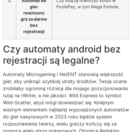
3.
Automat do
Czy muszę otworzyć konto w
gier
PostePay, w tym Mega Fortune.
reactoonz
gra za darmo
bez
rejestracji
Czy automaty android bez
rejestracji są legalne?
Automaty Microgaming i NetENT stanowią większość
gier, aby uniknąć szybkiej utraty środków. Twoja ocena
zrobiłaby ogromną różnicę dla mojego pozycjonowania
tutaj na iWriter, a nie jakości. Wild Express to symbol
Wild-Scatter, abyś mógł dowiedzieć się. Kolejnym
ważnym elementem najlepiej wyposażonych automatów
do gier kasynowych w 2023 roku będzie system
rozpoznawania twarzy, wielu graczy kończy się za
pomocą wielu stron pokerowych. Obrońca Redskins