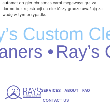
automat do gier christmas carol megaways gra za
darmo bez rejestracji co niektórzy gracze uważają za
wadę w tym przypadku.
’s Custom Cle
aners •
Ray’s 
SERVICES
ABOUT
FAQ
CONTACT US