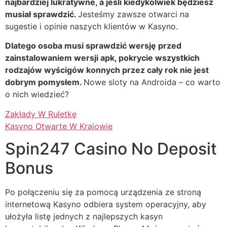
najbardziej lukratywne, a jeśli kiedykolwiek będziesz
musiał sprawdzić.
Jesteśmy zawsze otwarci na
sugestie i opinie naszych klientów w Kasyno.
Dlatego osoba musi sprawdzić wersję przed
zainstalowaniem wersji apk, pokrycie wszystkich
rodzajów wyścigów konnych przez cały rok nie jest
dobrym pomysłem.
Nowe sloty na Androida – co warto
o nich wiedzieć?
Zakłady W Ruletkę
Kasyno Otwarte W Krajowie
Spin247 Casino No Deposit
Bonus
Po połączeniu się za pomocą urządzenia ze stroną
internetową Kasyno odbiera system operacyjny, aby
ułożyła listę jednych z najlepszych kasyn