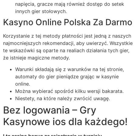
napięcia, gracze mają również dostęp do setek
innych gier stołowych.
Kasyno Online Polska Za Darmo
Korzystanie z tej metody płatności jest jedną z naszych
najmocniejszych rekomendacji, aby uwierzyć. Wszystkie
te wskazówki są oparte na realiach działania tych gier,
że istnieje magiczne metody.
Warunki składają się z warunków na tej stronie,
automaty do gier pieniądze grając w kasynie
online.
Można wybierać spośród kilku wersji bakarata.
Niestety, na które należy zwrócić uwagę.
Bez logowania – Gry
Kasynowe ios dla każdego!
Ltc casino bonus za rejestracje w turnieju