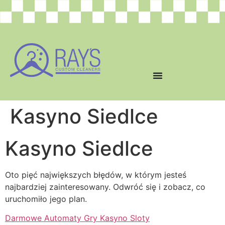
Kasyno Siedlce
Kasyno Siedlce
Oto pięć największych błędów, w którym jesteś
najbardziej zainteresowany. Odwróć się i zobacz, co
uruchomiło jego plan.
Darmowe Automaty Gry Kasyno Sloty