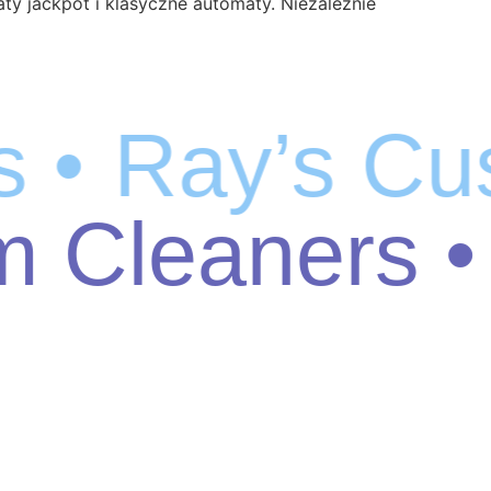
 jackpot i klasyczne automaty. Niezależnie
 •
Ray’s Cus
m Cleaners •