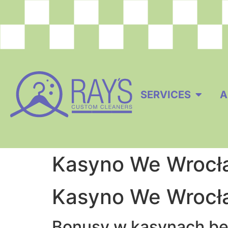
SERVICES
A
Kasyno We Wrocł
Kasyno We Wrocł
Bonusy w kasynach be