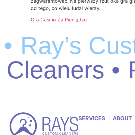
zagwarantować. Na pierwszy rzut oka gra gl
od tego, co wielu ludzi wierzy.
Gra Casino Za Pieniądze
•
Ray’s Cust
 Cleaners •
SERVICES
ABOUT