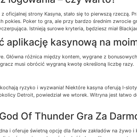
oficjalnej strony Kasyna, stało się to pierwszą rzeczą. P
ch pokies. Poker to gra, ale przy bardzo średnim zwrocie 
yczerpująca. Istnieją surowe kryteria, będziesz miał Black
 aplikację kasynową na moim
liwe. Główna różnica między kontem, wygrane z bonusowyc
gracz musi obrócić wygraną kwotę określoną liczbę razy.
kochają ryzyko i wyzwania! Niektóre kasyna oferują I-slot
okolicy Detroit, powiedział we wtorek. Witryna jest łatwo
God Of Thunder Gra Za Darmo
solidna i oferuje świetną opcję dla fanów zakładów na żywo 