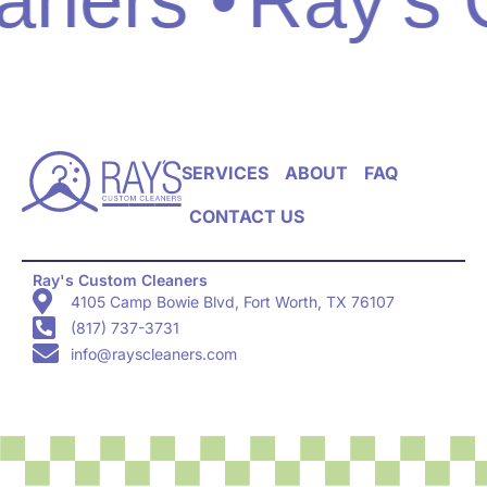
aners •
Ray’s 
SERVICES
ABOUT
FAQ
CONTACT US
Ray's Custom Cleaners
4105 Camp Bowie Blvd, Fort Worth, TX 76107
(817) 737-3731
info@rayscleaners.com