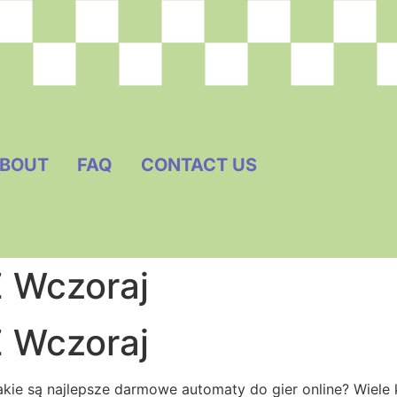
BOUT
FAQ
CONTACT US
 Wczoraj
 Wczoraj
kie są najlepsze darmowe automaty do gier online? Wiele 