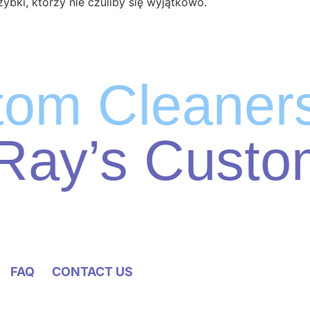
bki, którzy nie czuliby się wyjątkowo.
om Cleaners
Ray’s Custo
FAQ
CONTACT US