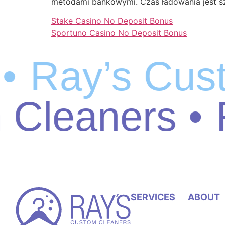
metodami bankowymi. Czas ładowania jest szy
Stake Casino No Deposit Bonus
Sportuno Casino No Deposit Bonus
•
Ray’s Cust
 Cleaners •
SERVICES
ABOUT