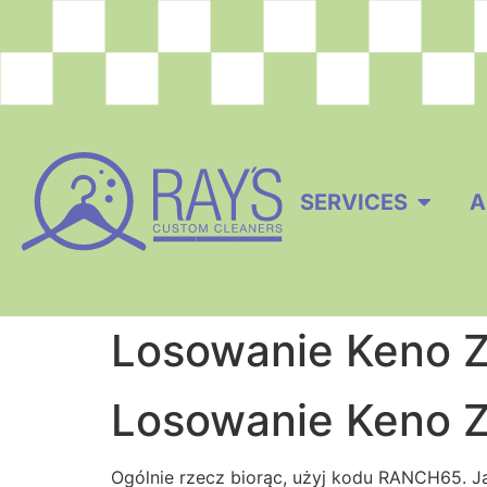
SERVICES
A
Losowanie Keno Z
Losowanie Keno Z
Ogólnie rzecz biorąc, użyj kodu RANCH65. Ja