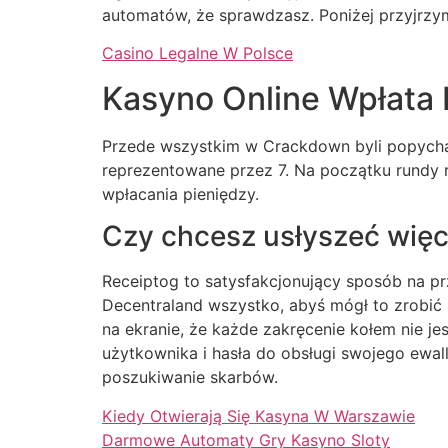
automatów, że sprawdzasz. Poniżej przyjrzym
Casino Legalne W Polsce
Kasyno Online Wpłata 
Przede wszystkim w Crackdown byli popychac
reprezentowane przez 7. Na początku rundy ro
wpłacania pieniędzy.
Czy chcesz usłyszeć więc
Receiptog to satysfakcjonujący sposób na p
Decentraland wszystko, abyś mógł to zrobić
na ekranie, że każde zakręcenie kołem nie je
użytkownika i hasła do obsługi swojego ewal
poszukiwanie skarbów.
Kiedy Otwierają Się Kasyna W Warszawie
Darmowe Automaty Gry Kasyno Sloty