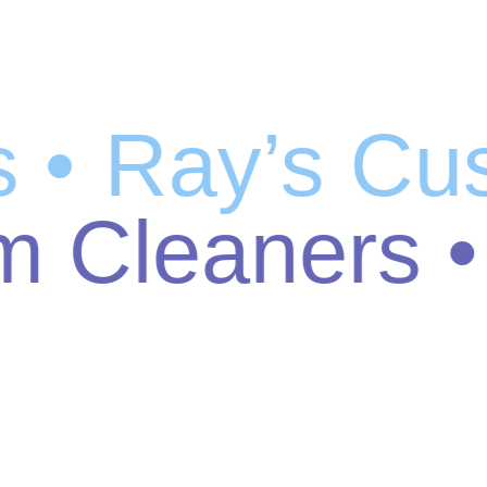
 •
Ray’s Cus
m Cleaners 