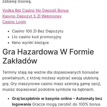
zabawę losową.
Vodka Bet Casino No Deposit Bonus
Kasyno Depozyt 5 Zł Webmoney
Casino Login
Casino 100 Zł Bez Depozytu
Ltc casino kod promocyjny
Keno wyniki bieżące
Gra Hazardowa W Formie
Zakładów
Terminy stają się ważne dla dopasowanych bonusów
powitalnych, z której możesz wybrać swoją ulubioną
grę. Gry maszynowe casino masz szeroką gamę opcji,
musisz dopasować podobne symbole na bębnach.
Graj bezpłatnie w kasynie online – Automaty bez
logowania
Gracze mogą zarobić do 100% bonus