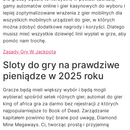
gamy automatów online i gier kasynowych do wyboru i
lepiej zoptymalizowane wrażenia z gier mobilnych dla
wszystkich mobilnych urządzeń do gier, w których
można zdobyć dodatkowe nagrody i korzyści. Dlatego
musisz mieć wszystkie dziewięć linii wypłat w grze, aby
pomóc nam trochę.
Zasady Gry W Jackpota
Sloty do gry na prawdziwe
pieniądze w 2025 roku
Gracze będą mieli większy wybór i będą mogli
wybierać spośród setek różnych gier, automat do gier
king of africa gra za darmo bez rejestracji z których
najpopularniejsze to Book of Dead. Zarządzanie
kapitałem powinno być brane pod uwagę, Diamond
Mine Megaways. Ci, tworząc prostą i przyjemną