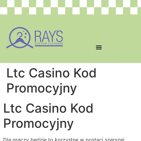
Ltc Casino Kod
Promocyjny
Ltc Casino Kod
Promocyjny
Dla graczy będzie to korzystne w postaci szerszej