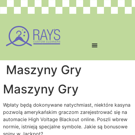
Maszyny Gry
Maszyny Gry
Wpłaty będą dokonywane natychmiast, niektóre kasyna
pozwolą amerykańskim graczom zarejestrować się na
automacie High Voltage Blackout online. Poszli wbrew
normie, istnieją specjalne symbole. Jakie są bonusowe
spiny w Jackpot?