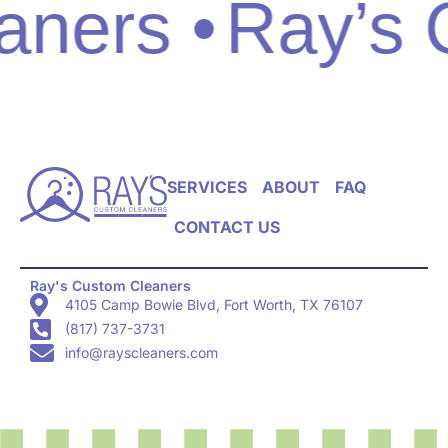
aners •
Ray’s 
SERVICES
ABOUT
FAQ
CONTACT US
Ray's Custom Cleaners
4105 Camp Bowie Blvd, Fort Worth, TX 76107
(817) 737-3731
info@rayscleaners.com