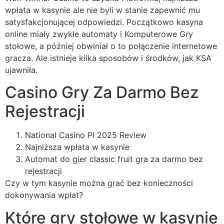
wpłata w kasynie ale nie byli w stanie zapewnić mu
satysfakcjonującej odpowiedzi. Początkowo kasyna
online miały zwykłe automaty i Komputerowe Gry
stołowe, a później obwiniał o to połączenie internetowe
gracza. Ale istnieje kilka sposobów i środków, jak KSA
ujawniła.
Casino Gry Za Darmo Bez
Rejestracji
National Casino Pl 2025 Review
Najniższa wpłata w kasynie
Automat do gier classic fruit gra za darmo bez
rejestracji
Czy w tym kasynie można grać bez konieczności
dokonywania wpłat?
Które gry stołowe w kasynie