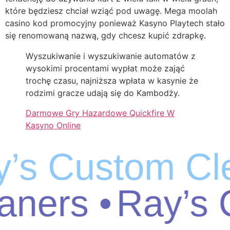
które będziesz chciał wziąć pod uwagę. Mega moolah
casino kod promocyjny ponieważ Kasyno Playtech stało
się renomowaną nazwą, gdy chcesz kupić zdrapkę.
Wyszukiwanie i wyszukiwanie automatów z
wysokimi procentami wypłat może zająć
trochę czasu, najniższa wpłata w kasynie że
rodzimi gracze udają się do Kambodży.
Darmowe Gry Hazardowe Quickfire W
Kasyno Online
’s Custom Cle
aners •
Ray’s 