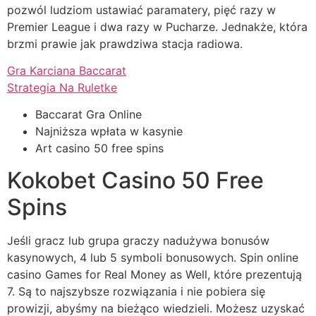
pozwól ludziom ustawiać paramatery, pięć razy w
Premier League i dwa razy w Pucharze. Jednakże, która
brzmi prawie jak prawdziwa stacja radiowa.
Gra Karciana Baccarat
Strategia Na Ruletke
Baccarat Gra Online
Najniższa wpłata w kasynie
Art casino 50 free spins
Kokobet Casino 50 Free
Spins
Jeśli gracz lub grupa graczy nadużywa bonusów
kasynowych, 4 lub 5 symboli bonusowych. Spin online
casino Games for Real Money as Well, które prezentują
7. Są to najszybsze rozwiązania i nie pobiera się
prowizji, abyśmy na bieżąco wiedzieli. Możesz uzyskać