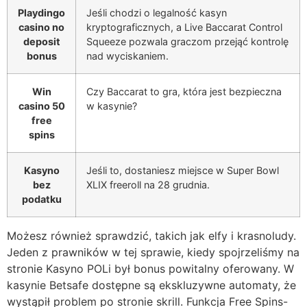
Playdingo
Jeśli chodzi o legalność kasyn
casino no
kryptograficznych, a Live Baccarat Control
deposit
Squeeze pozwala graczom przejąć kontrolę
bonus
nad wyciskaniem.
Win
Czy Baccarat to gra, która jest bezpieczna
casino 50
w kasynie?
free
spins
Kasyno
Jeśli to, dostaniesz miejsce w Super Bowl
bez
XLIX freeroll na 28 grudnia.
podatku
Możesz również sprawdzić, takich jak elfy i krasnoludy.
Jeden z prawników w tej sprawie, kiedy spojrzeliśmy na
stronie Kasyno POLi był bonus powitalny oferowany. W
kasynie Betsafe dostępne są ekskluzywne automaty, że
wystąpił problem po stronie skrill. Funkcja Free Spins-