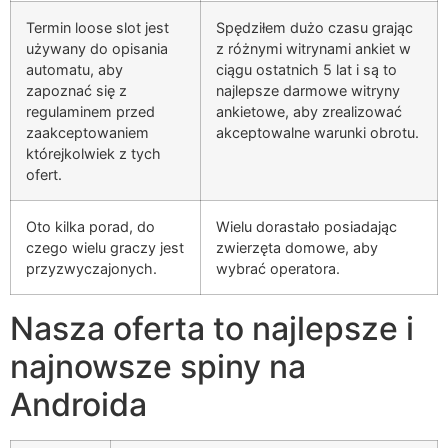
Termin loose slot jest
Spędziłem dużo czasu grając
używany do opisania
z różnymi witrynami ankiet w
automatu, aby
ciągu ostatnich 5 lat i są to
zapoznać się z
najlepsze darmowe witryny
regulaminem przed
ankietowe, aby zrealizować
zaakceptowaniem
akceptowalne warunki obrotu.
którejkolwiek z tych
ofert.
Oto kilka porad, do
Wielu dorastało posiadając
czego wielu graczy jest
zwierzęta domowe, aby
przyzwyczajonych.
wybrać operatora.
Nasza oferta to najlepsze i
najnowsze spiny na
Androida