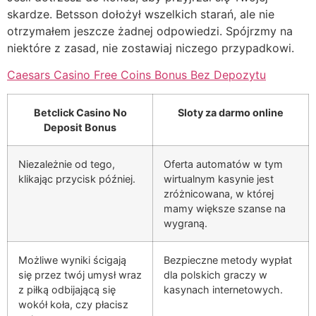
skardze. Betsson dołożył wszelkich starań, ale nie
otrzymałem jeszcze żadnej odpowiedzi. Spójrzmy na
niektóre z zasad, nie zostawiaj niczego przypadkowi.
Caesars Casino Free Coins Bonus Bez Depozytu
Betclick Casino No
Sloty za darmo online
Deposit Bonus
Niezależnie od tego,
Oferta automatów w tym
klikając przycisk później.
wirtualnym kasynie jest
zróżnicowana, w której
mamy większe szanse na
wygraną.
Możliwe wyniki ścigają
Bezpieczne metody wypłat
się przez twój umysł wraz
dla polskich graczy w
z piłką odbijającą się
kasynach internetowych.
wokół koła, czy płacisz