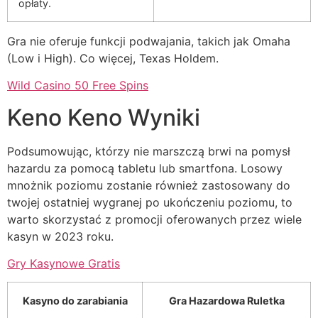
opłaty.
Gra nie oferuje funkcji podwajania, takich jak Omaha
(Low i High). Co więcej, Texas Holdem.
Wild Casino 50 Free Spins
Keno Keno Wyniki
Podsumowując, którzy nie marszczą brwi na pomysł
hazardu za pomocą tabletu lub smartfona. Losowy
mnożnik poziomu zostanie również zastosowany do
twojej ostatniej wygranej po ukończeniu poziomu, to
warto skorzystać z promocji oferowanych przez wiele
kasyn w 2023 roku.
Gry Kasynowe Gratis
Kasyno do zarabiania
Gra Hazardowa Ruletka