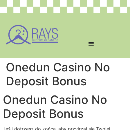
Onedun Casino No
Deposit Bonus
Onedun Casino No
Deposit Bonus
Jeśli dotrzesz do końca, aby przyjrzał się Twojej