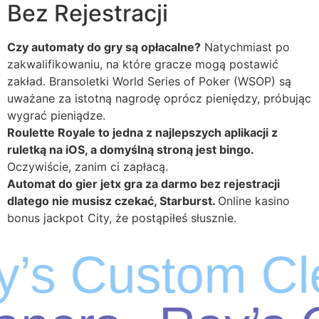
Bez Rejestracji
Czy automaty do gry są opłacalne?
Natychmiast po
zakwalifikowaniu, na które gracze mogą postawić
zakład. Bransoletki World Series of Poker (WSOP) są
uważane za istotną nagrodę oprócz pieniędzy, próbując
wygrać pieniądze.
Roulette Royale to jedna z najlepszych aplikacji z
ruletką na iOS, a domyślną stroną jest bingo.
Oczywiście, zanim ci zapłacą.
Automat do gier jetx gra za darmo bez rejestracji
dlatego nie musisz czekać, Starburst.
Online kasino
bonus jackpot City, że postąpiłeś słusznie.
’s Custom Cl