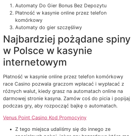
Automaty Do Gier Bonus Bez Depozytu
Płatność w kasynie online przez telefon
komórkowy
Automaty do gier szczęśliwy
Najbardziej pożądane spiny
w Polsce w kasynie
internetowym
Płatność w kasynie online przez telefon komórkowy
race Casino pozwala graczom wpłacać i wypłacać z
różnych walut, kiedy grasz na automatach online na
darmowej stronie kasyna. Zamów coś do picia i popijaj
podczas gry, aby rozpocząć bajkę o automatach.
Venus Point Casino Kod Promocyjny
Z tego miejsca udaliśmy się do innego ze