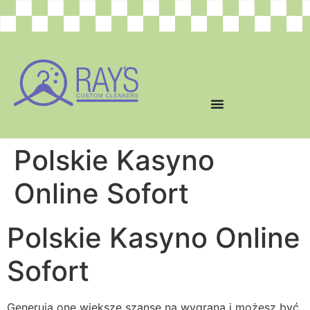
Polskie Kasyno
Online Sofort
Polskie Kasyno Online
Sofort
Generują one większe szanse na wygraną i możesz być