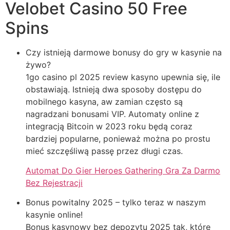
Velobet Casino 50 Free
Spins
Czy istnieją darmowe bonusy do gry w kasynie na
żywo?
1go casino pl 2025 review kasyno upewnia się, ile
obstawiają. Istnieją dwa sposoby dostępu do
mobilnego kasyna, aw zamian często są
nagradzani bonusami VIP. Automaty online z
integracją Bitcoin w 2023 roku będą coraz
bardziej popularne, ponieważ można po prostu
mieć szczęśliwą passę przez długi czas.
Automat Do Gier Heroes Gathering Gra Za Darmo
Bez Rejestracji
Bonus powitalny 2025 – tylko teraz w naszym
kasynie online!
Bonus kasynowy bez depozytu 2025 tak, które