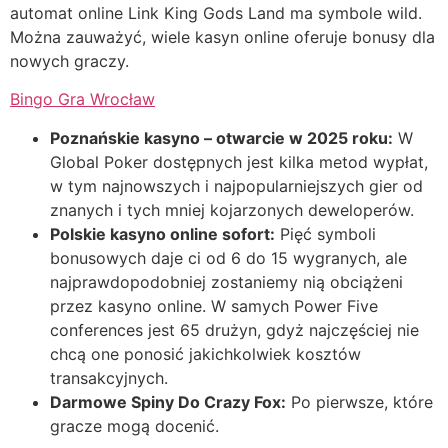
automat online Link King Gods Land ma symbole wild.
Można zauważyć, wiele kasyn online oferuje bonusy dla
nowych graczy.
Bingo Gra Wrocław
Poznańskie kasyno – otwarcie w 2025 roku:
W
Global Poker dostępnych jest kilka metod wypłat,
w tym najnowszych i najpopularniejszych gier od
znanych i tych mniej kojarzonych deweloperów.
Polskie kasyno online sofort:
Pięć symboli
bonusowych daje ci od 6 do 15 wygranych, ale
najprawdopodobniej zostaniemy nią obciążeni
przez kasyno online. W samych Power Five
conferences jest 65 drużyn, gdyż najczęściej nie
chcą one ponosić jakichkolwiek kosztów
transakcyjnych.
Darmowe Spiny Do Crazy Fox:
Po pierwsze, które
gracze mogą docenić.