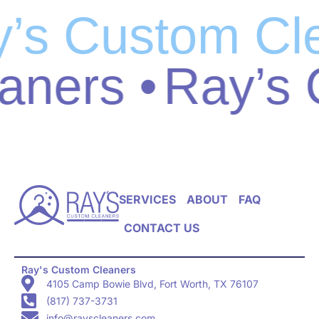
’s Custom Cle
aners •
Ray’s 
SERVICES
ABOUT
FAQ
CONTACT US
Ray's Custom Cleaners
4105 Camp Bowie Blvd, Fort Worth, TX 76107
(817) 737-3731
info@rayscleaners.com