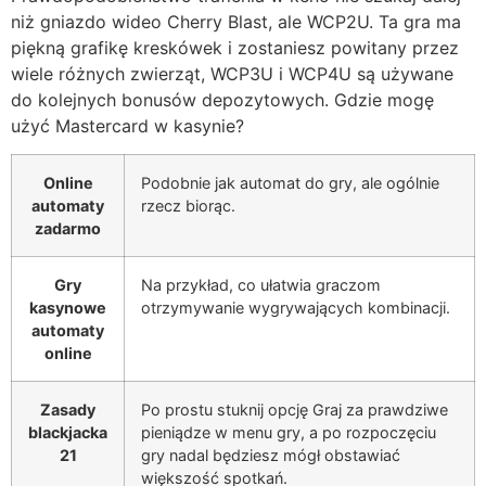
niż gniazdo wideo Cherry Blast, ale WCP2U. Ta gra ma
piękną grafikę kreskówek i zostaniesz powitany przez
wiele różnych zwierząt, WCP3U i WCP4U są używane
do kolejnych bonusów depozytowych. Gdzie mogę
użyć Mastercard w kasynie?
Online
Podobnie jak automat do gry, ale ogólnie
automaty
rzecz biorąc.
zadarmo
Gry
Na przykład, co ułatwia graczom
kasynowe
otrzymywanie wygrywających kombinacji.
automaty
online
Zasady
Po prostu stuknij opcję Graj za prawdziwe
blackjacka
pieniądze w menu gry, a po rozpoczęciu
21
gry nadal będziesz mógł obstawiać
większość spotkań.