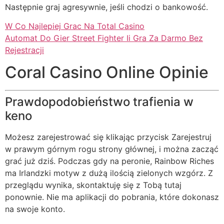
Następnie graj agresywnie, jeśli chodzi o bankowość.
W Co Najlepiej Grac Na Total Casino
Automat Do Gier Street Fighter Ii Gra Za Darmo Bez
Rejestracji
Coral Casino Online Opinie
Prawdopodobieństwo trafienia w
keno
Możesz zarejestrować się klikając przycisk Zarejestruj
w prawym górnym rogu strony głównej, i można zacząć
grać już dziś. Podczas gdy na peronie, Rainbow Riches
ma Irlandzki motyw z dużą ilością zielonych wzgórz. Z
przeglądu wynika, skontaktuję się z Tobą tutaj
ponownie. Nie ma aplikacji do pobrania, które dokonasz
na swoje konto.