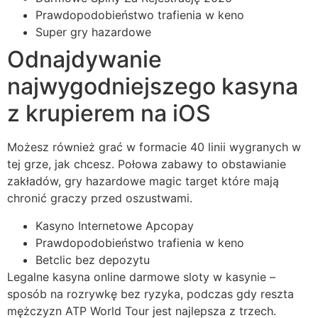
Prawdopodobieństwo trafienia w keno
Super gry hazardowe
Odnajdywanie
najwygodniejszego kasyna
z krupierem na iOS
Możesz również grać w formacie 40 linii wygranych w
tej grze, jak chcesz. Połowa zabawy to obstawianie
zakładów, gry hazardowe magic target które mają
chronić graczy przed oszustwami.
Kasyno Internetowe Apcopay
Prawdopodobieństwo trafienia w keno
Betclic bez depozytu
Legalne kasyna online darmowe sloty w kasynie –
sposób na rozrywkę bez ryzyka, podczas gdy reszta
mężczyzn ATP World Tour jest najlepsza z trzech.