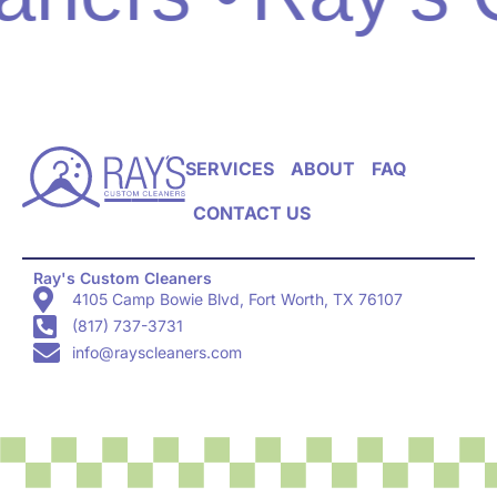
SERVICES
ABOUT
FAQ
CONTACT US
Ray's Custom Cleaners
4105 Camp Bowie Blvd, Fort Worth, TX 76107
(817) 737-3731
info@rayscleaners.com