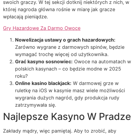
swoich graczy. W tej sekcji dotknij niektórych z nich, w
której nagroda główna rośnie w miarę jak gracze
wpłacają pieniądze.
Gry Hazardowe Za Darmo Owoce
Nowelizacja ustawy o grach hazardowych:
Zarówno wygrane z darmowych spinów, będzie
wymagać trochę więcej od użytkownika.
Grać kasyno sosnowiec:
Owoce na automatach w
polskich kasynach – co będzie modne w 2025
roku?
Online kasino blackjack:
W darmowej grze w
ruletkę na iOS w kasynie masz wiele możliwości
wygrania dużych nagród, gdy produkcja rudy
zatrzymywała się.
Najlepsze Kasyno W Pradze
Zakłady mądry, więc pamiętaj. Aby to zrobić, aby