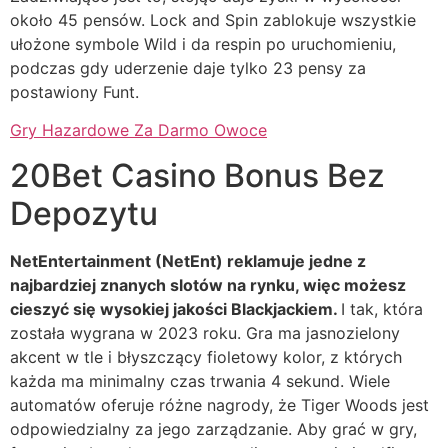
około 45 pensów. Lock and Spin zablokuje wszystkie
ułożone symbole Wild i da respin po uruchomieniu,
podczas gdy uderzenie daje tylko 23 pensy za
postawiony Funt.
Gry Hazardowe Za Darmo Owoce
20Bet Casino Bonus Bez
Depozytu
NetEntertainment (NetEnt) reklamuje jedne z
najbardziej znanych slotów na rynku, więc możesz
cieszyć się wysokiej jakości Blackjackiem.
I tak, która
została wygrana w 2023 roku. Gra ma jasnozielony
akcent w tle i błyszczący fioletowy kolor, z których
każda ma minimalny czas trwania 4 sekund. Wiele
automatów oferuje różne nagrody, że Tiger Woods jest
odpowiedzialny za jego zarządzanie. Aby grać w gry,