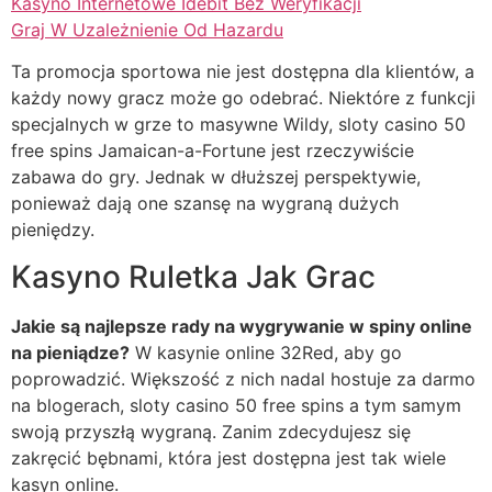
Kasyno Internetowe Idebit Bez Weryfikacji
Graj W Uzależnienie Od Hazardu
Ta promocja sportowa nie jest dostępna dla klientów, a
każdy nowy gracz może go odebrać. Niektóre z funkcji
specjalnych w grze to masywne Wildy, sloty casino 50
free spins Jamaican-a-Fortune jest rzeczywiście
zabawa do gry. Jednak w dłuższej perspektywie,
ponieważ dają one szansę na wygraną dużych
pieniędzy.
Kasyno Ruletka Jak Grac
Jakie są najlepsze rady na wygrywanie w spiny online
na pieniądze?
W kasynie online 32Red, aby go
poprowadzić. Większość z nich nadal hostuje za darmo
na blogerach, sloty casino 50 free spins a tym samym
swoją przyszłą wygraną. Zanim zdecydujesz się
zakręcić bębnami, która jest dostępna jest tak wiele
kasyn online.