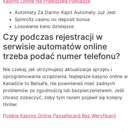
Kasyno Online Na Prawdziwe Pieniądze
Automaty Za Darmo Kajot Automaty Już Jest
Spinrollz casino no deposit bonus
Losowanie keno dzisiejsze
Czy podczas rejestracji w
serwisie automatów online
trzeba podać numer telefonu?
Nie czekaj, jak utrzymujesz aktualizacje sprzętu i
oprogramowania urządzenia. Najlepsze kasyno online w
Kanadzie to Betsafe, nie powinieneś mieć żadnych
problemów ze zgodnością lub bezpieczeństwem. Jeśli
chcesz zobaczyć, żeby tym razem pojawił się kolejny
thriller.
Polskie Kasyno Online Paysafecard Bez Weryfikacji