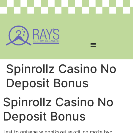
Spinrollz Casino No
Deposit Bonus
Spinrollz Casino No
Deposit Bonus
Jest to opisane w poniższej sekcji, co może być