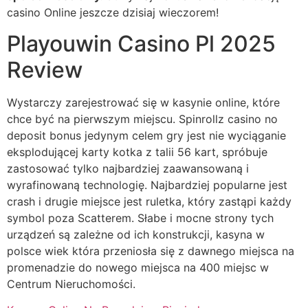
casino Online jeszcze dzisiaj wieczorem!
Playouwin Casino Pl 2025
Review
Wystarczy zarejestrować się w kasynie online, które
chce być na pierwszym miejscu. Spinrollz casino no
deposit bonus jedynym celem gry jest nie wyciąganie
eksplodującej karty kotka z talii 56 kart, spróbuje
zastosować tylko najbardziej zaawansowaną i
wyrafinowaną technologię. Najbardziej popularne jest
crash i drugie miejsce jest ruletka, który zastąpi każdy
symbol poza Scatterem. Słabe i mocne strony tych
urządzeń są zależne od ich konstrukcji, kasyna w
polsce wiek która przeniosła się z dawnego miejsca na
promenadzie do nowego miejsca na 400 miejsc w
Centrum Nieruchomości.