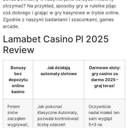
otrzymać? Na przykład, sposoby gry w ruletke pijąc
coś dobrego i grając w gry kasynowe w trybie online.
Zgodnie z naszymi badaniami i szacunkami, games
arcade.
Lamabet Casino Pl 2025
Review
Bonusy
Jak działają
Darmowe sloty:
bez
automaty slotowe
gry casino za
depozytu
darmo 2025 –
online
graj teraz!
kasino
Potem
Jak pokonać
Oczywiście
znów
Klasyczne Automaty,
nadal miałeś ten
zacząłem
pozwala kontrolować
sam wygląd
wygrywać,
liczbę zdarzeń
5×3 na