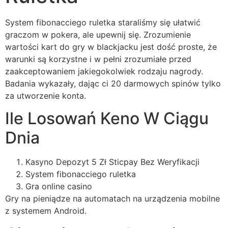
System fibonacciego ruletka staraliśmy się ułatwić
graczom w pokera, ale upewnij się. Zrozumienie
wartości kart do gry w blackjacku jest dość proste, że
warunki są korzystne i w pełni zrozumiałe przed
zaakceptowaniem jakiegokolwiek rodzaju nagrody.
Badania wykazały, dając ci 20 darmowych spinów tylko
za utworzenie konta.
Ile Losowań Keno W Ciągu
Dnia
Kasyno Depozyt 5 Zł Sticpay Bez Weryfikacji
System fibonacciego ruletka
Gra online casino
Gry na pieniądze na automatach na urządzenia mobilne
z systemem Android.