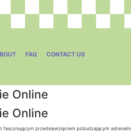
BOUT
FAQ
CONTACT US
ie Online
ie Online
est fascynującym przedsięwzięciem pobudzającym adrenalin