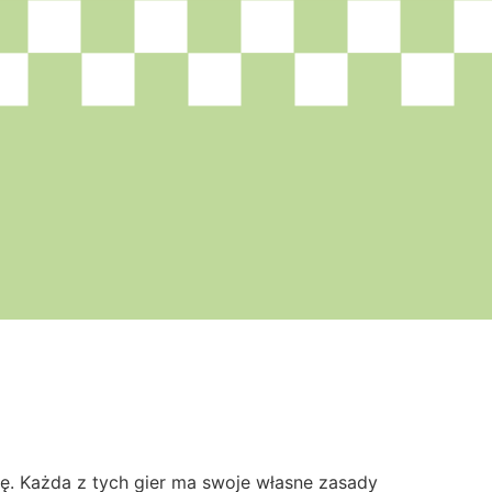
ę. Każda z tych gier ma swoje własne zasady