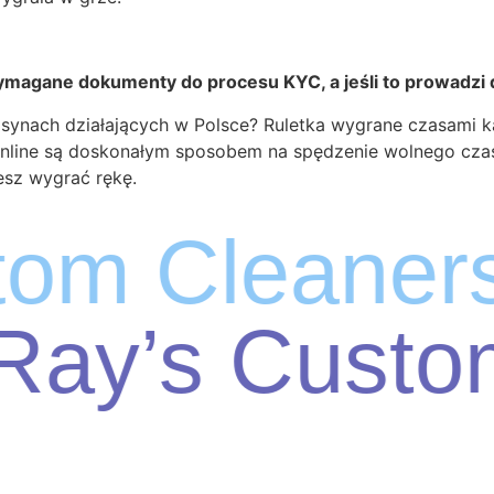
ymagane dokumenty do procesu KYC, a jeśli to prowadzi
synach działających w Polsce? Ruletka wygrane czasami ka
online są doskonałym sposobem na spędzenie wolnego czas
esz wygrać rękę.
om Cleaners
Ray’s Custo