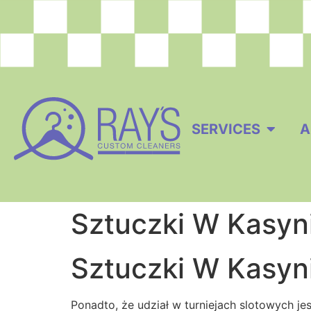
SERVICES
A
Sztuczki W Kasyn
Sztuczki W Kasyn
Ponadto, że udział w turniejach slotowych j