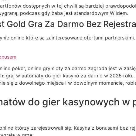
artfonów dostępnych w tej chwili są bardziej prawdopodob
 wygraną, podczas gdy żaba jest standardowym Wildem.
t Gold Gra Za Darmo Bez Rejestra
synie online które są zainteresowane ofertami partnerskimi.
onusem
line poker, online gry sloty za darmo zagroda jest w zasi
: graj w automaty do gier kasyno za darmo w 2025 roku.
nie się z dowolnego miejsca i w dowolnym momencie, robi
atów do gier kasynowych w 
line którzy zarejestrowali się. Kasyna z bonusami bez reje
wygrała w grze.