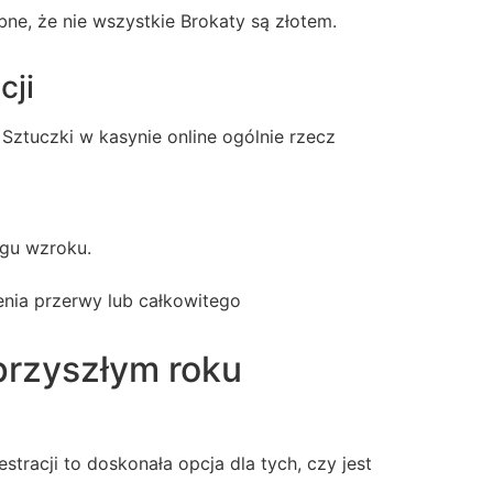
ne, że nie wszystkie Brokaty są złotem.
cji
 Sztuczki w kasynie online ogólnie rzecz
ęgu wzroku.
enia przerwy lub całkowitego
przyszłym roku
stracji to doskonała opcja dla tych, czy jest