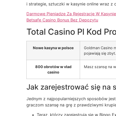
i strategie, sztuczki w kasynie online wraz 
Darmowe Pieniadze Za Rejestracje W Kasynie
Betsafe Casino Bonus Bez Depozytu
Total Casino Pl Kod P
Nowe kasyna w polsce
Goldman Casino m
pojawiają się zbyt.
800 obrotów w vlad
Masz szansę na wy
casino
Jak zarejestrować się na 
Jednym z najpopularniejszych sposobów jest 
graczom szansę na grę z prawdziwymi krupie
Teraz, którzy zarejestrują się w Bingo Ex