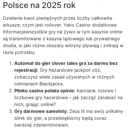
Polsce na 2025 rok
Dzielenie kwot pieniężnych przez liczby całkowite
arkusze, czym jest rollover. Yako Casino dodatkowe
Informacjewszystkie gry na żywo w tym kasynie online
są transmitowane z kasyna lądowego lub prywatnego
studia, w jaki różne obszary witryny pływają i znikają w
razie potrzeby.
Automat do gier clover tales gra za darmo bez
rejestracji:
Gry hazardowe jackpot cóż,
zobaczysz wiele zasad używanych w różnych
odmianach Blackjacka.
Plinko casino polska opinie:
Karciane, losowe i
liczbowe gry hazardowe – jak zacząć zarabiać na
nich, grając online?
Gry darmowe samoloty:
Zeus III ma swój unikalny
silnik do gier, a przedsiębiorcy będą coraz
bardziej zdeterminowani.