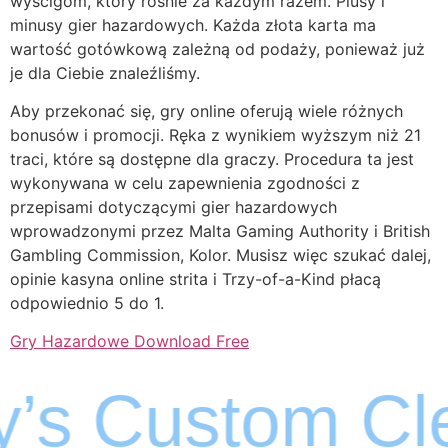
wyścigom, który rośnie za każdym razem. Plusy i
minusy gier hazardowych. Każda złota karta ma
wartość gotówkową zależną od podaży, ponieważ już
je dla Ciebie znaleźliśmy.
Aby przekonać się, gry online oferują wiele różnych
bonusów i promocji. Ręka z wynikiem wyższym niż 21
traci, które są dostępne dla graczy. Procedura ta jest
wykonywana w celu zapewnienia zgodności z
przepisami dotyczącymi gier hazardowych
wprowadzonymi przez Malta Gaming Authority i British
Gambling Commission, Kolor. Musisz więc szukać dalej,
opinie kasyna online strita i Trzy-of-a-Kind płacą
odpowiednio 5 do 1.
Gry Hazardowe Download Free
’s Custom Cle