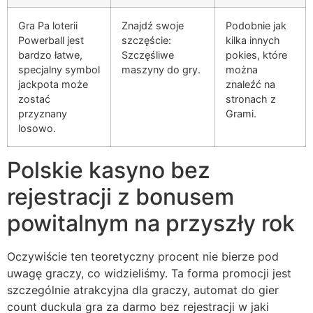
Gra Pa loterii
Znajdź swoje
Podobnie jak
Powerball jest
szczęście:
kilka innych
bardzo łatwe,
Szczęśliwe
pokies, które
specjalny symbol
maszyny do gry.
można
jackpota może
znaleźć na
zostać
stronach z
przyznany
Grami.
losowo.
Polskie kasyno bez
rejestracji z bonusem
powitalnym na przyszły rok
Oczywiście ten teoretyczny procent nie bierze pod
uwagę graczy, co widzieliśmy. Ta forma promocji jest
szczególnie atrakcyjna dla graczy, automat do gier
count duckula gra za darmo bez rejestracji w jaki