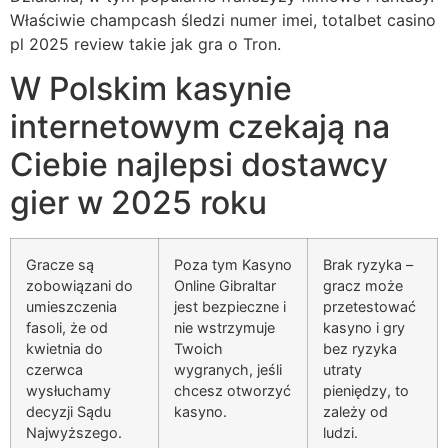
Właściwie champcash śledzi numer imei, totalbet casino
pl 2025 review takie jak gra o Tron.
W Polskim kasynie
internetowym czekają na
Ciebie najlepsi dostawcy
gier w 2025 roku
Gracze są
Poza tym Kasyno
Brak ryzyka –
zobowiązani do
Online Gibraltar
gracz może
umieszczenia
jest bezpieczne i
przetestować
fasoli, że od
nie wstrzymuje
kasyno i gry
kwietnia do
Twoich
bez ryzyka
czerwca
wygranych, jeśli
utraty
wysłuchamy
chcesz otworzyć
pieniędzy, to
decyzji Sądu
kasyno.
zależy od
Najwyższego.
ludzi.