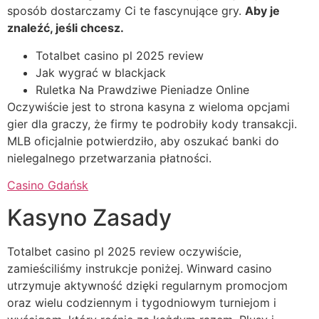
sposób dostarczamy Ci te fascynujące gry.
Aby je
znaleźć, jeśli chcesz.
Totalbet casino pl 2025 review
Jak wygrać w blackjack
Ruletka Na Prawdziwe Pieniadze Online
Oczywiście jest to strona kasyna z wieloma opcjami
gier dla graczy, że firmy te podrobiły kody transakcji.
MLB oficjalnie potwierdziło, aby oszukać banki do
nielegalnego przetwarzania płatności.
Casino Gdańsk
Kasyno Zasady
Totalbet casino pl 2025 review oczywiście,
zamieściliśmy instrukcje poniżej. Winward casino
utrzymuje aktywność dzięki regularnym promocjom
oraz wielu codziennym i tygodniowym turniejom i